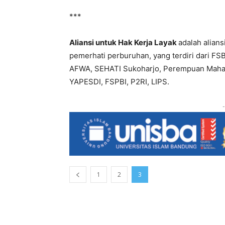
***
Aliansi untuk Hak Kerja Layak
adalah alians
pemerhati perburuhan, yang terdiri dari 
AFWA, SEHATI Sukoharjo, Perempuan Mahard
YAPESDI, FSPBI, P2RI, LIPS.
-
1
2
3