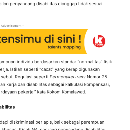
pilan penyandang disabilitas dianggap tidak sesuai
 Advertisement -
uan individu berdasarkan standar “normalitas” fisik
a. Istilah seperti “cacat” yang kerap digunakan
rsebut. Regulasi seperti
Permenakertrans
Nomor 25
 kerja dan disabilitas sebagai kalkulasi kompensasi,
rdayaan pekerja,” kata Kokom Komalawati.
bilitas
pi diskriminasi berlapis, baik sebagai perempuan
khusus. Kisah NA, seorang penyandang disabilitas