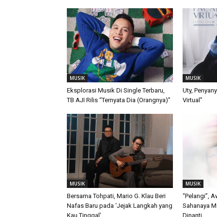
MUSIK
MUSIK
Eksplorasi Musik Di Single Terbaru,
Uty, Penyany
TB AJI Rilis “Ternyata Dia (Orangnya)”
Virtual”
MUSIK
MUSIK
Bersama Tohpati, Mario G. Klau Beri
“Pelangi”, A
Nafas Baru pada ‘Jejak Langkah yang
Sahanaya Me
Kau Tinggal’
Dinanti