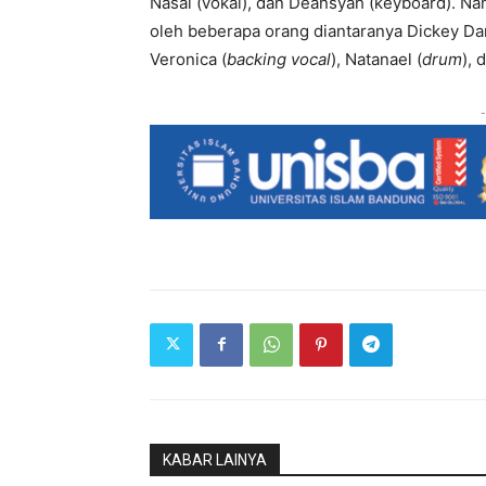
Nasal (vokal), dan Deansyah (keyboard). 
oleh beberapa orang diantaranya Dickey Da
Veronica (
backing
vocal
), Natanael (
drum
), 
-
KABAR LAINYA