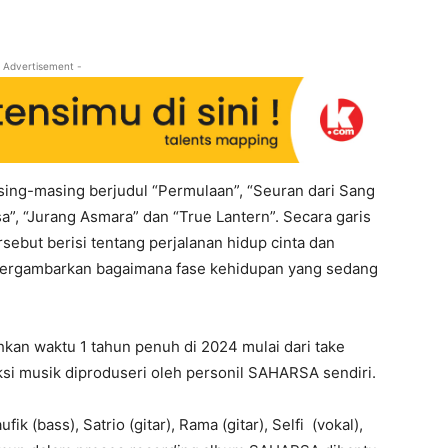
 Advertisement -
asing-masing berjudul “Permulaan”, “Seuran dari Sang
sa”, “Jurang Asmara” dan “True Lantern”. Secara garis
rsebut berisi tentang perjalanan hidup cinta dan
ut tergambarkan bagaimana fase kehidupan yang sedang
an waktu 1 tahun penuh di 2024 mulai dari take
uksi musik diproduseri oleh personil SAHARSA sendiri.
k (bass), Satrio (gitar), Rama (gitar), Selfi (vokal),