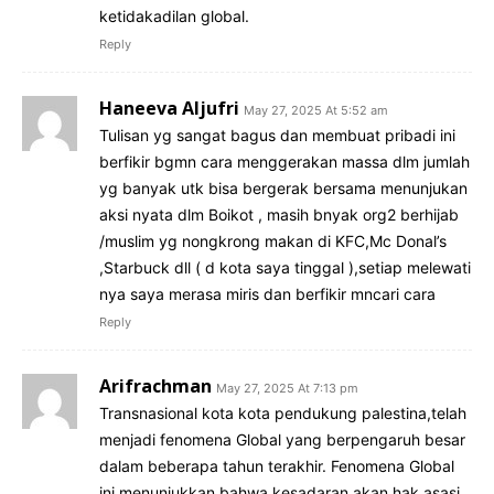
ketidakadilan global.
Reply
Haneeva Aljufri
May 27, 2025 At 5:52 am
Tulisan yg sangat bagus dan membuat pribadi ini
berfikir bgmn cara menggerakan massa dlm jumlah
yg banyak utk bisa bergerak bersama menunjukan
aksi nyata dlm Boikot , masih bnyak org2 berhijab
/muslim yg nongkrong makan di KFC,Mc Donal’s
,Starbuck dll ( d kota saya tinggal ),setiap melewati
nya saya merasa miris dan berfikir mncari cara
Reply
Arifrachman
May 27, 2025 At 7:13 pm
Transnasional kota kota pendukung palestina,telah
menjadi fenomena Global yang berpengaruh besar
dalam beberapa tahun terakhir. Fenomena Global
ini menunjukkan bahwa kesadaran akan hak asasi