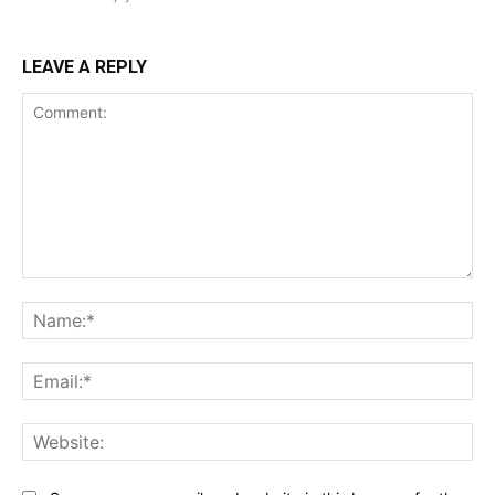
LEAVE A REPLY
Comment:
Na
Ema
Web