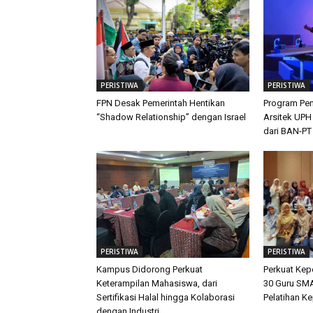
PERISTIWA
PERISTIWA
FPN Desak Pemerintah Hentikan
Program Pen
“Shadow Relationship” dengan Israel
Arsitek UPH
dari BAN-PT
PERISTIWA
PERISTIWA
Kampus Didorong Perkuat
Perkuat Ke
Keterampilan Mahasiswa, dari
30 Guru SMA
Sertifikasi Halal hingga Kolaborasi
Pelatihan K
dengan Industri