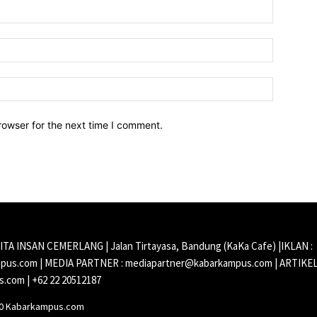
Name:*
Email:*
Website:
rowser for the next time I comment.
CITA INSAN CEMERLANG | Jalan Tirtayasa, Bandung (KaKa Cafe) |IKLAN :
us.com | MEDIA PARTNER : mediapartner@kabarkampus.com | ARTIKEL
.com | +62 22 20512187
20 Kabarkampus.com