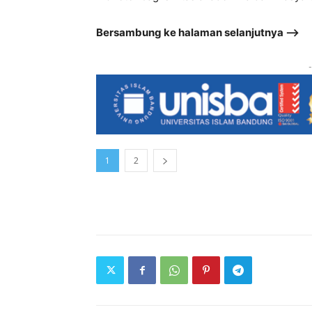
Bersambung ke halaman selanjutnya –>
-
1
2