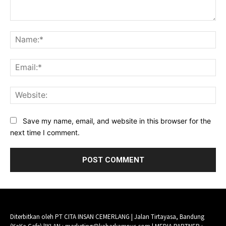
Comment:
Na
Ema
Web
Save my name, email, and website in this browser for the
next time I comment.
Diterbitkan oleh PT CITA INSAN CEMERLANG | Jalan Tirtayasa, Bandung