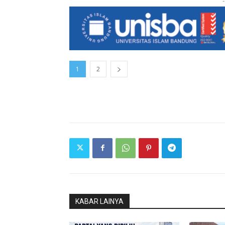
-
1
2
KABAR LAINYA