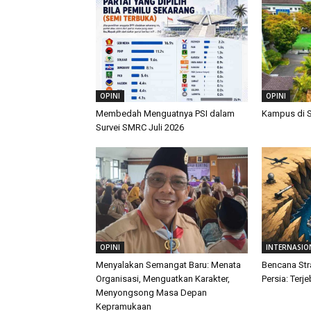
OPINI
OPINI
Membedah Menguatnya PSI dalam
Kampus di 
Survei SMRC Juli 2026
OPINI
INTERNASIO
Menyalakan Semangat Baru: Menata
Bencana Str
Organisasi, Menguatkan Karakter,
Persia: Terj
Menyongsong Masa Depan
Kepramukaan