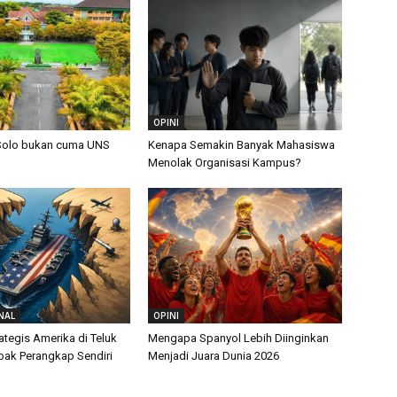
OPINI
Solo bukan cuma UNS
Kenapa Semakin Banyak Mahasiswa
Menolak Organisasi Kampus?
NAL
OPINI
ategis Amerika di Teluk
Mengapa Spanyol Lebih Diinginkan
ebak Perangkap Sendiri
Menjadi Juara Dunia 2026