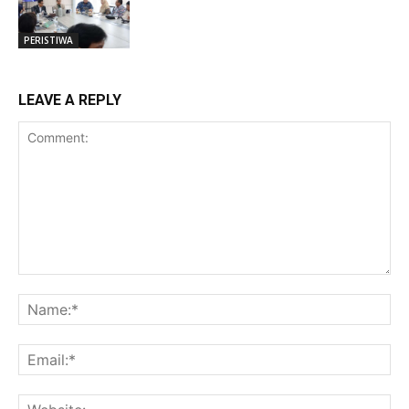
PERISTIWA
LEAVE A REPLY
Comment:
Na
Ema
Web