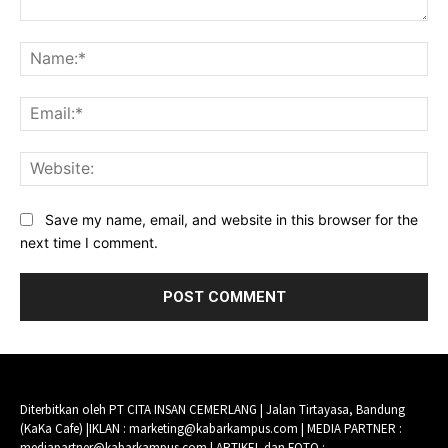
Comment:
Na
Ema
Web
Save my name, email, and website in this browser for the
next time I comment.
Diterbitkan oleh PT CITA INSAN CEMERLANG | Jalan Tirtayasa, Bandung
(KaKa Cafe) |IKLAN : marketing@kabarkampus.com | MEDIA PARTNER :
mediapartner@kabarkampus.com | ARTIKEL dan FOTO :