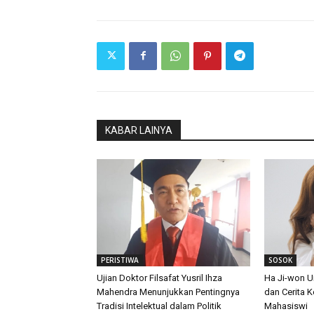
KABAR LAINYA
PERISTIWA
SOSOK
Ujian Doktor Filsafat Yusril Ihza
Ha Ji-won 
Mahendra Menunjukkan Pentingnya
dan Cerita 
Tradisi Intelektual dalam Politik
Mahasiswi