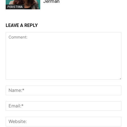
Jerman
PERISTIWA
LEAVE A REPLY
Comment:
Na
Ema
Web