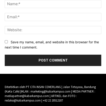
Na
Ema
Web
Save my name, email, and website in this browser for the
next time I comment.
Diterbitkan oleh PT CITA INSAN CEMERLANG | Jalan Tirtayasa, Bandung
(KaKa Cafe) |IKLAN : marketing@kabarkampus.com | MEDIA PARTNER :
mediapartner@kabarkampus.com | ARTIKEL dan FOTO :
redaksi@kabarkampus.com | +62 22 20512187