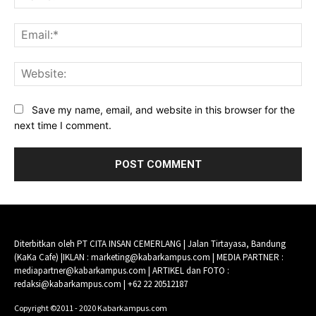
Ema
Web
Save my name, email, and website in this browser for the
next time I comment.
Diterbitkan oleh PT CITA INSAN CEMERLANG | Jalan Tirtayasa, Bandung
(KaKa Cafe) |IKLAN : marketing@kabarkampus.com | MEDIA PARTNER :
mediapartner@kabarkampus.com | ARTIKEL dan FOTO :
redaksi@kabarkampus.com | +62 22 20512187
Copyright ©2011 - 2020 Kabarkampus.com