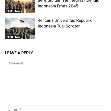
Bermutu dan Terintegrasi Menuju
Indonesia Emas 2045
PERISTIWA
Rencana Universitas Republik
Indonesia Tuai Sorotan
PERISTIWA
LEAVE A REPLY
Comment:
Na