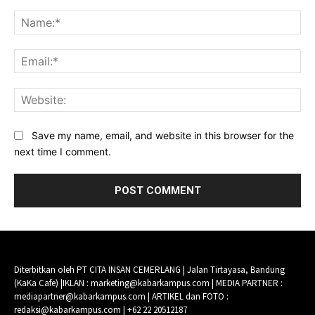
Comment:
Na
Ema
Web
Save my name, email, and website in this browser for the
next time I comment.
Diterbitkan oleh PT CITA INSAN CEMERLANG | Jalan Tirtayasa, Bandung
(KaKa Cafe) |IKLAN : marketing@kabarkampus.com | MEDIA PARTNER :
mediapartner@kabarkampus.com | ARTIKEL dan FOTO :
redaksi@kabarkampus.com | +62 22 20512187