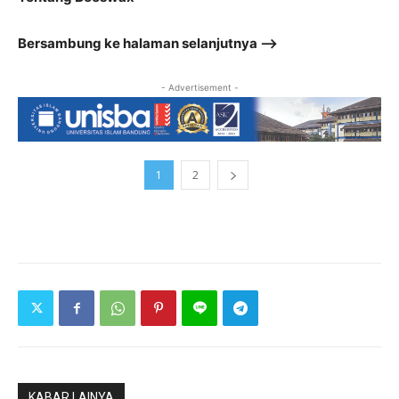
Bersambung ke halaman selanjutnya –>
- Advertisement -
1
2
KABAR LAINYA