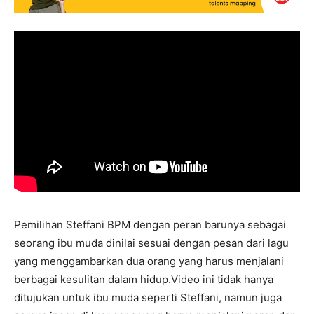
Pemilihan Steffani BPM dengan peran barunya sebagai
seorang ibu muda dinilai sesuai dengan pesan dari lagu
yang menggambarkan dua orang yang harus menjalani
berbagai kesulitan dalam hidup.Video ini tidak hanya
ditujukan untuk ibu muda seperti Steffani, namun juga