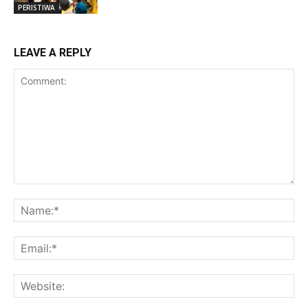
PERISTIWA
LEAVE A REPLY
Comment:
Na
Ema
Web