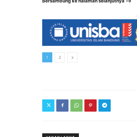
Bersambung ke halaman selanjutnya –>
-
1
2