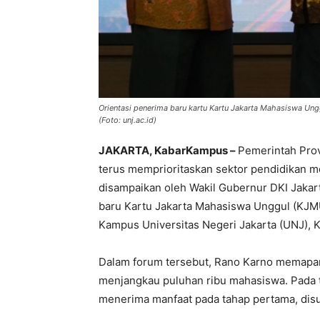
Orientasi penerima baru kartu Kartu Jakarta Mahasiswa Ung
(Foto: unj.ac.id)
JAKARTA, KabarKampus –
Pemerintah Pro
terus memprioritaskan sektor pendidikan m
disampaikan oleh Wakil Gubernur DKI Jakart
baru Kartu Jakarta Mahasiswa Unggul (KJMU)
Kampus Universitas Negeri Jakarta (UNJ), K
Dalam forum tersebut, Rano Karno memapar
menjangkau puluhan ribu mahasiswa. Pada 
menerima manfaat pada tahap pertama, dis