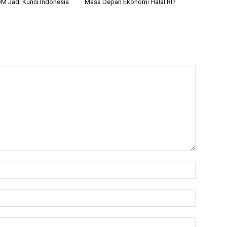
M Jadi Kunci Indonesia
Masa Depan Ekonomi Halal RI?
Name:*
Email:*
Website: