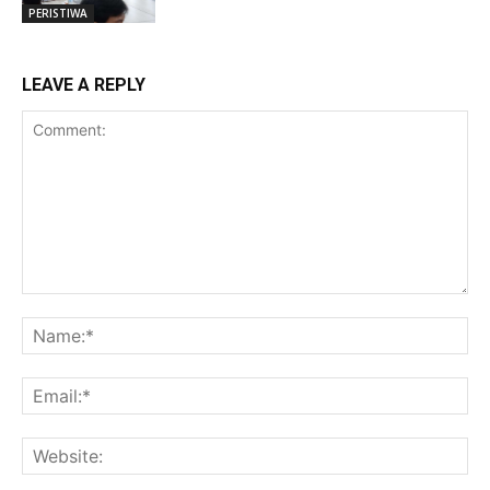
PERISTIWA
LEAVE A REPLY
Comment:
Na
Ema
Web