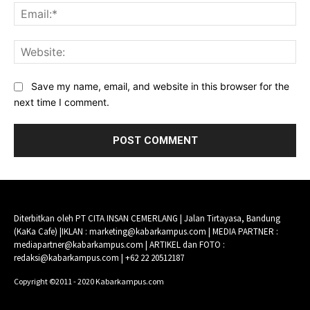
Ema
Web
Save my name, email, and website in this browser for the
next time I comment.
Diterbitkan oleh PT CITA INSAN CEMERLANG | Jalan Tirtayasa, Bandung
(KaKa Cafe) |IKLAN : marketing@kabarkampus.com | MEDIA PARTNER :
mediapartner@kabarkampus.com | ARTIKEL dan FOTO :
redaksi@kabarkampus.com | +62 22 20512187
Copyright ©2011 - 2020 Kabarkampus.com