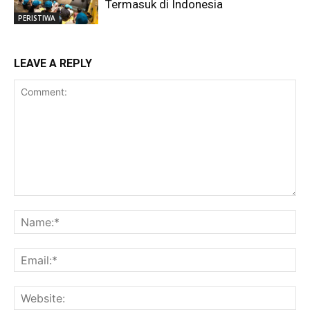
Termasuk di Indonesia
PERISTIWA
LEAVE A REPLY
Comment:
Na
Ema
Web