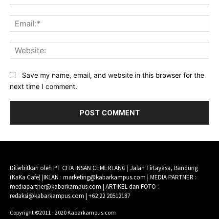
Ema
Web
Save my name, email, and website in this browser for the
next time I comment.
Diterbitkan oleh PT CITA INSAN CEMERLANG | Jalan Tirtayasa, Bandung
(KaKa Cafe) |IKLAN : marketing@kabarkampus.com | MEDIA PARTNER :
mediapartner@kabarkampus.com | ARTIKEL dan FOTO :
redaksi@kabarkampus.com | +62 22 20512187
Copyright ©2011 - 2020 Kabarkampus.com