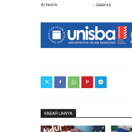
Artwork : Jaaarss
-
KABAR LAINYA