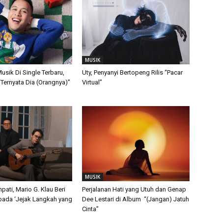
MUSIK
usik Di Single Terbaru,
Uty, Penyanyi Bertopeng Rilis “Pacar
 “Ternyata Dia (Orangnya)”
Virtual”
MUSIK
ati, Mario G. Klau Beri
Perjalanan Hati yang Utuh dan Genap
pada ‘Jejak Langkah yang
Dee Lestari di Album “(Jangan) Jatuh
Cinta”