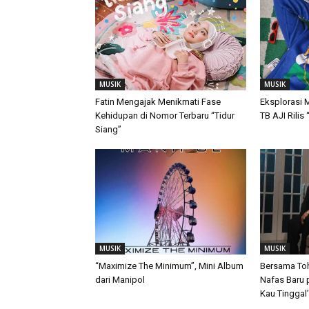
MUSIK
MUSIK
Fatin Mengajak Menikmati Fase
Eksplorasi M
Kehidupan di Nomor Terbaru “Tidur
TB AJI Rilis
Siang”
MUSIK
MUSIK
“Maximize The Minimum”, Mini Album
Bersama Tohp
dari Manipol
Nafas Baru 
Kau Tinggal’