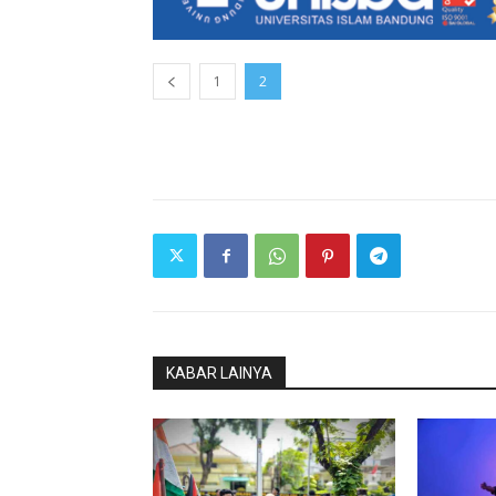
1
2
KABAR LAINYA