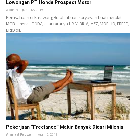
Lowongan PT Honda Prospect Motor
admin
-
June 12, 2019
Perusahaan di karawang Butuh ribuan karyawan buat merakit
MOBIL merk HONDA, di antaranya HR-V, BR-V, JAZZ, MOBILIO, FREED,
BRIO dll.
Pekerjaan “Freelance” Makin Banyak Dicari Milenial
Ahmad Fauzan
-
April 5, 2018