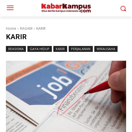
Home
RAGAM
KARIR
KARIR
BEASISWA
GAYA HIDUP
KARIR
PERJALANAN
WIRAUSAHA