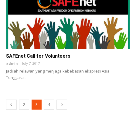
SAFEnet Call for Volunteers
admin
-
July 7, 2017
Jadilah relawan yang menjaga kebebasan ekspresi Asia
Tenggara...
2
3
4