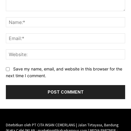
Comment:
Na
Ema
Web
Save my name, email, and website in this browser for the
next time I comment.
Diterbitkan oleh PT CITA INSAN CEMERLANG | Jalan Tirtayasa, Bandung
(KaKa Cafe) |IKLAN : marketing@kabarkampus.com | MEDIA PARTNER :