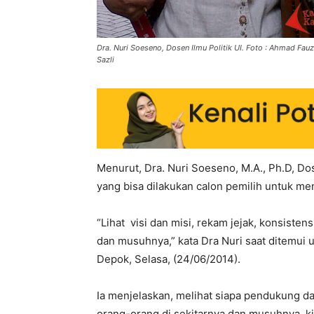
Dra. Nuri Soeseno, Dosen Ilmu Politik UI. Foto : Ahmad Fau
Sazli
Menurut, Dra. Nuri Soeseno, M.A., Ph.D, Dos
yang bisa dilakukan calon pemilih untuk me
“Lihat visi dan misi, rekam jejak, konsisten
dan musuhnya,” kata Dra Nuri saat ditemui us
Depok, Selasa, (24/06/2014).
Ia menjelaskan, melihat siapa pendukung da
orang-orang di sekitarnya dan musuhnya, ki