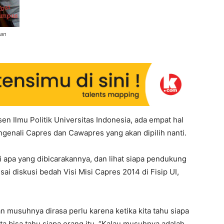
zan
en Ilmu Politik Universitas Indonesia, ada empat hal
ngenali Capres dan Cawapres yang akan dipilih nanti.
si apa yang dibicarakannya, dan lihat siapa pendukung
ai diskusi bedah Visi Misi Capres 2014 di Fisip UI,
n musuhnya dirasa perlu karena ketika kita tahu siapa
ta bisa tahu siapa orang itu. “Kalau musuhnya adalah