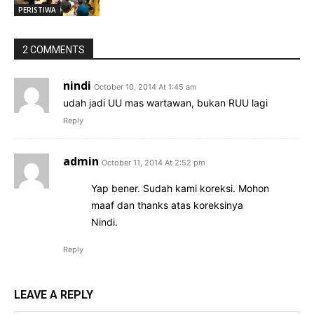
PERISTIWA
2 COMMENTS
nindi
October 10, 2014 At 1:45 am
udah jadi UU mas wartawan, bukan RUU lagi
Reply
admin
October 11, 2014 At 2:52 pm
Yap bener. Sudah kami koreksi. Mohon
maaf dan thanks atas koreksinya
Nindi.
Reply
LEAVE A REPLY