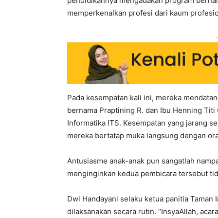
pendidikannya mengadakan program bernam
memperkenalkan profesi dari kaum profesio
-
Pada kesempatan kali ini, mereka mendata
bernama Praptining R. dan Ibu Henning Tit
Informatika ITS. Kesempatan yang jarang seka
mereka bertatap muka langsung dengan ora
Antusiasme anak-anak pun sangatlah nampa
menginginkan kedua pembicara tersebut tid
Dwi Handayani selaku ketua panitia Taman 
dilaksanakan secara rutin. “InsyaAllah, acar