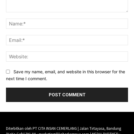
Comment:
Na
Ema
Web
Save my name, email, and website in this browser for the
next time I comment.
Diterbitkan oleh PT CITA INSAN CEMERLANG | Jalan Tirtayasa, Bandung