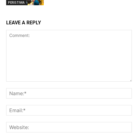
PERISTIWA
LEAVE A REPLY
Comment:
Na
Ema
Web