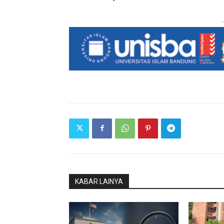
-
KABAR LAINYA