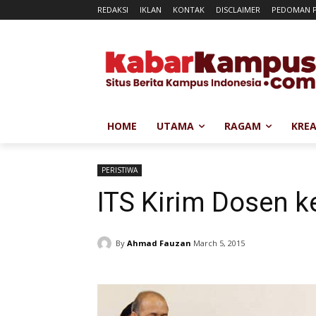
REDAKSI
IKLAN
KONTAK
DISCLAIMER
PEDOMAN P
HOME
UTAMA
RAGAM
KREA
PERISTIWA
ITS Kirim Dosen k
By
Ahmad Fauzan
March 5, 2015