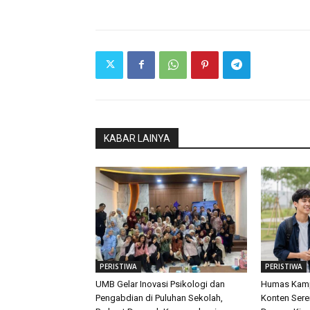
KABAR LAINYA
PERISTIWA
PERISTIWA
UMB Gelar Inovasi Psikologi dan
Humas Kamp
Pengabdian di Puluhan Sekolah,
Konten Sere