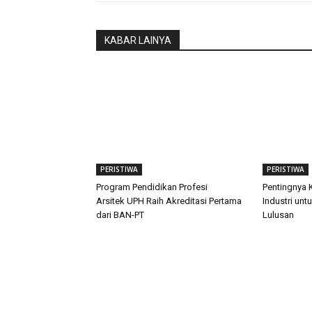
KABAR LAINYA
PERISTIWA
PERISTIWA
Program Pendidikan Profesi
Pentingnya 
Arsitek UPH Raih Akreditasi Pertama
Industri unt
dari BAN-PT
Lulusan