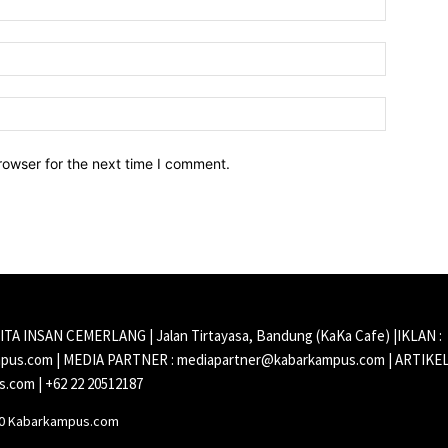
Email:*
Website:
rowser for the next time I comment.
CITA INSAN CEMERLANG | Jalan Tirtayasa, Bandung (KaKa Cafe) |IKLAN :
us.com | MEDIA PARTNER : mediapartner@kabarkampus.com | ARTIKEL
.com | +62 22 20512187
20 Kabarkampus.com