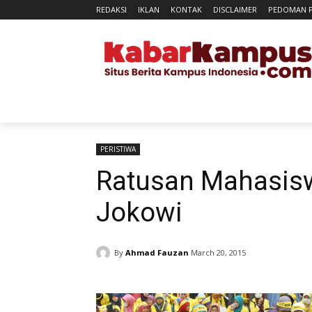
REDAKSI
IKLAN
KONTAK
DISCLAIMER
PEDOMAN P
HOME
UTAMA
RAGAM
KR
PERISTIWA
Ratusan Mahasisw
Jokowi
By
Ahmad Fauzan
March 20, 2015