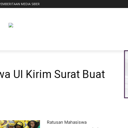
EMBERITAAN MEDIA SIBER
EASI
RUPA
LOMBA
BUKU
KITA
TALENT
a UI Kirim Surat Buat
Ratusan Mahasiswa