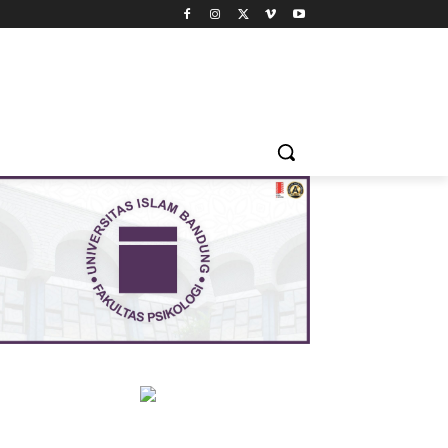
A
MORE