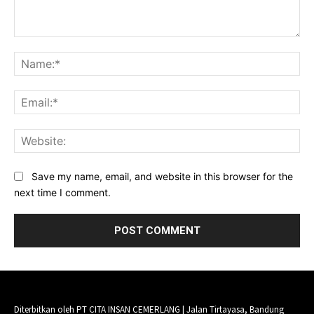
Comment:
Na
Ema
Web
Save my name, email, and website in this browser for the
next time I comment.
Diterbitkan oleh PT CITA INSAN CEMERLANG | Jalan Tirtayasa, Bandung