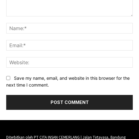
Comment:
Na
Ema
Web
Save my name, email, and website in this browser for the
next time I comment.
Diterbitkan oleh PT CITA INSAN CEMERLANG | Jalan Tirtayasa, Bandung