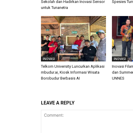
Sekolah dan Hadirkan Inovasi Sensor
Spesies Tu
untuk Tunanetra
INOVASI
INOVASI
Telkom University Luncurkan Aplikasi
Inovasi Fil
mbudur.ai, Kiosk Informasi Wisata
dan Summer 
Borobudur Berbasis AI
UNNES
LEAVE A REPLY