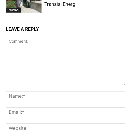
Transisi Energi
INOVASI
LEAVE A REPLY
Comment:
Na
Ema
Web