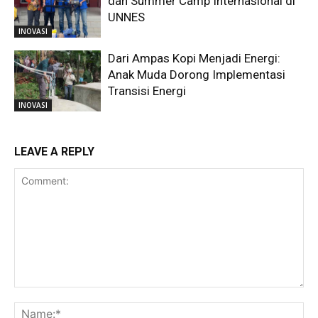
dan Summer Camp Internasional di
UNNES
INOVASI
Dari Ampas Kopi Menjadi Energi:
Anak Muda Dorong Implementasi
Transisi Energi
INOVASI
LEAVE A REPLY
Comment:
Na