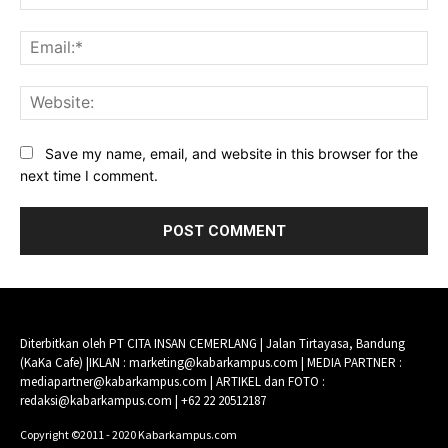
Ema
Web
Save my name, email, and website in this browser for the
next time I comment.
Diterbitkan oleh PT CITA INSAN CEMERLANG | Jalan Tirtayasa, Bandung
(KaKa Cafe) |IKLAN : marketing@kabarkampus.com | MEDIA PARTNER :
mediapartner@kabarkampus.com | ARTIKEL dan FOTO :
redaksi@kabarkampus.com | +62 22 20512187
Copyright ©2011 - 2020 Kabarkampus.com