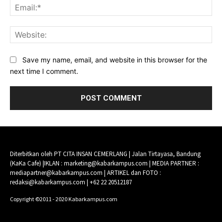
Ema
Web
Save my name, email, and website in this browser for the
next time I comment.
Diterbitkan oleh PT CITA INSAN CEMERLANG | Jalan Tirtayasa, Bandung
(KaKa Cafe) |IKLAN : marketing@kabarkampus.com | MEDIA PARTNER :
mediapartner@kabarkampus.com | ARTIKEL dan FOTO :
redaksi@kabarkampus.com | +62 22 20512187
Copyright ©2011 - 2020 Kabarkampus.com