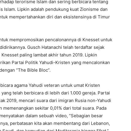
rhadap terorisme Islam dan sering berbicara tentang
is Islam. Lipkin adalah pendukung kuat Zionisme dan
 untuk mempertahankan diri dan eksistensinya di Timur
untuk mempromosikan pencalonannya di Knesset untuk
idirikannya. Gusch Hatanachi telah terdaftar sejak
Knesset paling lambat akhir tahun 2019. Lipkin
irikan Partai Politik Yahudi-Kristen yang mencalonkan
dengan “The Bible Bloc”.
embicara agama Yahudi veteran untuk umat Kristen
ang telah berbicara di lebih dari 1.000 gereja. Partai
jak 2019, mencari suara dari imigran Rusia non-Yahudi
en memenangkan sekitar 0,01% dari total suara. Pada
n menyatakan dalam sebuah video, “Sebagian besar
irnya, perbatasan kita akan membentang dari Lebanon,
 Saudi, dan kemudian dari Mediterania hingga Efrat.”