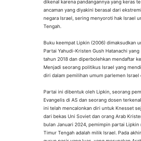
dikenal karena pandangannya yang keras te
ancaman yang diyakini berasal dari ekstrem
negara Israel, sering menyoroti hak Israel
Tengah.
Buku keempat Lipkin (2006) dimaksudkan 
Partai Yahudi-Kristen Gush Hatanachi yang d
tahun 2018 dan diperbolehkan mendaftar ke 
Menjadi seorang politikus Israel yang mend
diri dalam pemilihan umum parlemen Israel 
Partai ini dibentuk oleh Lipkin, seorang p
Evangelis di AS dan seorang dosen terkenal y
ini telah mencalonkan diri untuk Knesset se
dari bekas Uni Soviet dan orang Arab Krist
bulan Januari 2024, pemimpin partai Lipki
Timur Tengah adalah milik Israel. Pada akh
gurun pasir yang luas, yang merupakan Arab