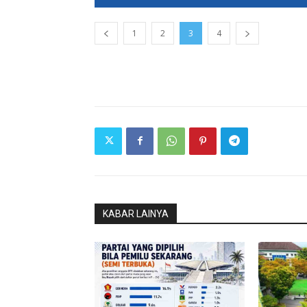
1
2
3
4
KABAR LAINYA