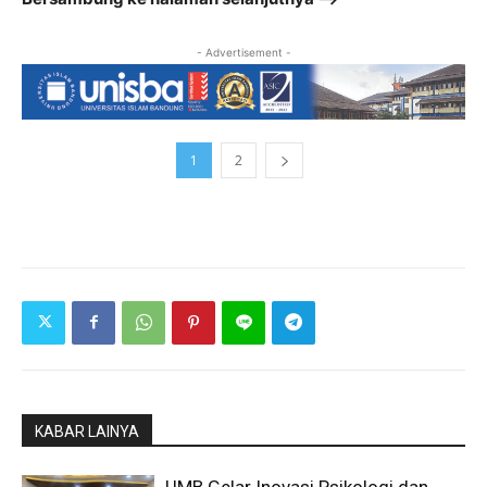
- Advertisement -
1
2
KABAR LAINYA
UMB Gelar Inovasi Psikologi dan