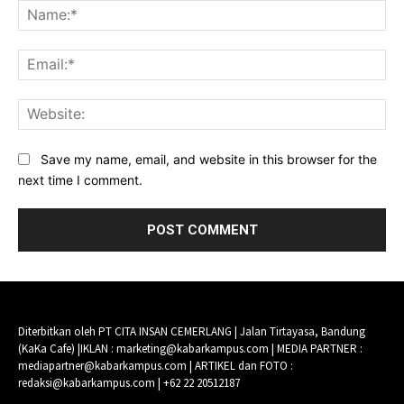
Na
Ema
Web
Save my name, email, and website in this browser for the
next time I comment.
Diterbitkan oleh PT CITA INSAN CEMERLANG | Jalan Tirtayasa, Bandung
(KaKa Cafe) |IKLAN : marketing@kabarkampus.com | MEDIA PARTNER :
mediapartner@kabarkampus.com | ARTIKEL dan FOTO :
redaksi@kabarkampus.com | +62 22 20512187