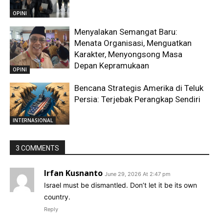
OPINI
Menyalakan Semangat Baru:
Menata Organisasi, Menguatkan
Karakter, Menyongsong Masa
Depan Kepramukaan
OPINI
Bencana Strategis Amerika di Teluk
Persia: Terjebak Perangkap Sendiri
INTERNASIONAL
3 COMMENTS
Irfan Kusnanto
June 29, 2026 At 2:47 pm
Israel must be dismantled. Don’t let it be its own
country.
Reply