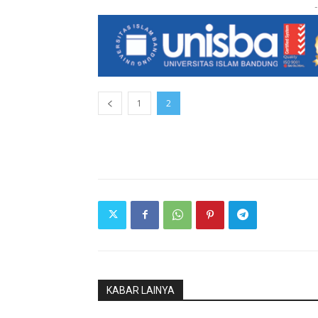
-
1
2
KABAR LAINYA