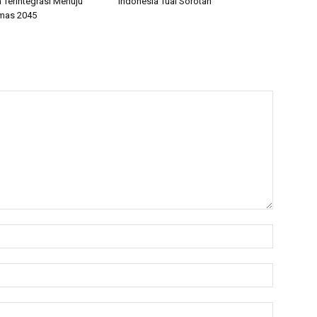
 Terintegrasi Menuju
Indonesia Tuai Sorotan
mas 2045
Name:*
Email:*
Website: