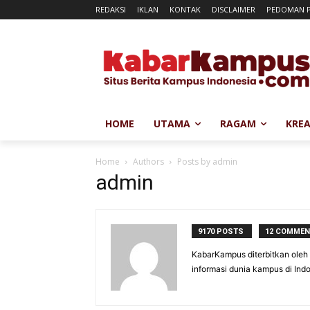
REDAKSI
IKLAN
KONTAK
DISCLAIMER
PEDOMAN P
HOME
UTAMA
RAGAM
KREA
Home
Authors
Posts by admin
admin
9170 POSTS
12 COMME
KabarKampus diterbitkan oleh
informasi dunia kampus di Indo