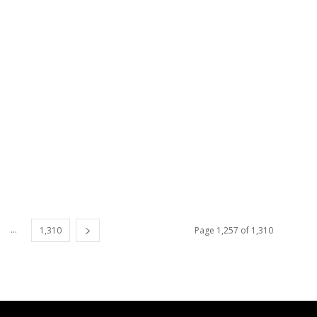
...
1,310
Page 1,257 of 1,310