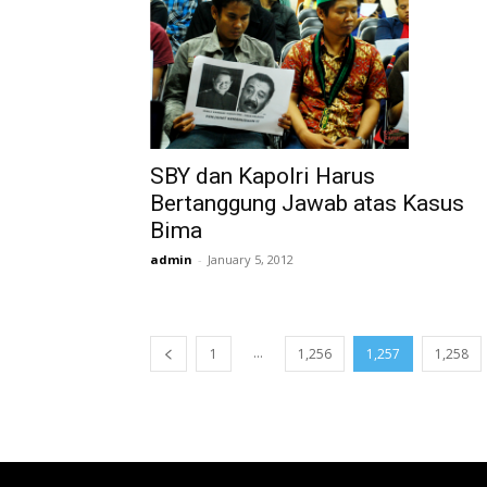
SBY dan Kapolri Harus
Bertanggung Jawab atas Kasus
Bima
admin
-
January 5, 2012
...
1
1,256
1,257
1,258