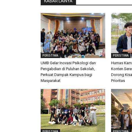
KABAR LAINYA
PERISTIWA
PERISTIWA
UMB Gelar Inovasi Psikologi dan
Humas Kamp
Pengabdian di Puluhan Sekolah,
Konten Sere
Perkuat Dampak Kampus bagi
Dorong Kis
Masyarakat
Prioritas
PERISTIWA
PERISTIWA