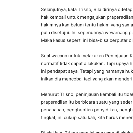
Selanjutnya, kata Trisno, Bila dirinya dite
hak kembali untuk mengajukan praperadilan. “
hakimnya kan belum tentu hakim yang sama, b
pula disetujui. Ini sepenuhnya wewenang p
Maka kasus seperti ini bisa-bisa berputar dis
Soal wacana untuk melakukan Peninjauan Ke
normatif tidak dapat dilakukan. Tapi upaya 
ini pendapat saya. Tetapi yang namanya hu
inikan dia mencoba, tapi yang akan menderit
Menurut Trisno, peninjauan kembali itu tid
praperadilan itu berbicara suatu yang sede
penahanan, penghentian penyidikan, penghent
tingkat, ini cukup satu kali, kita harus me
Di sisi lain, Trisno menilai apa yang dila