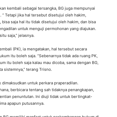
tapkan kembali sebagai tersangka, BG juga mempunyai
 Tetapi jika hal tersebut disetujui oleh hakim,
isa saja hal itu tidak disetujui oleh hakim, dan bisa
engadilan untuk menguji permohonan yang diajukan.
itu saja,” jelasnya.
mbali (PK), ia mengatakan, hal tersebut secara
hukum itu boleh saja. “Sebenarnya tidak ada ruang PK,
kum itu boleh saja kalau mau dicoba, sama dengan BG,
a sistemnya,” terang Trisno.
ak dimaksudkan untuk perkara praperadilan.
rhana, berbicara tentang sah tidaknya penangkapan,
ian penuntutan. Ini diuji tidak untuk bertingkat-
nerima apapun putusannya.
kukan BG memiliki manfaat untuk perkembangan hukum di