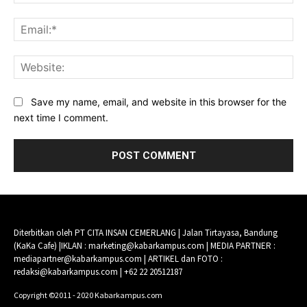
Ema
Web
Save my name, email, and website in this browser for the
next time I comment.
Diterbitkan oleh PT CITA INSAN CEMERLANG | Jalan Tirtayasa, Bandung
(KaKa Cafe) |IKLAN : marketing@kabarkampus.com | MEDIA PARTNER :
mediapartner@kabarkampus.com | ARTIKEL dan FOTO :
redaksi@kabarkampus.com | +62 22 20512187
Copyright ©2011 - 2020 Kabarkampus.com