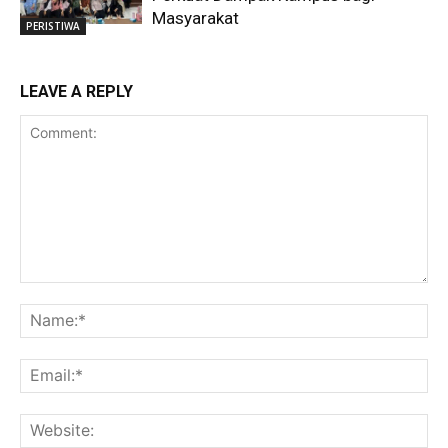
Masyarakat
PERISTIWA
LEAVE A REPLY
Comment:
Na
Ema
Web