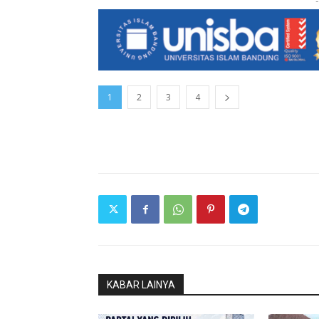
-
1
2
3
4
KABAR LAINYA