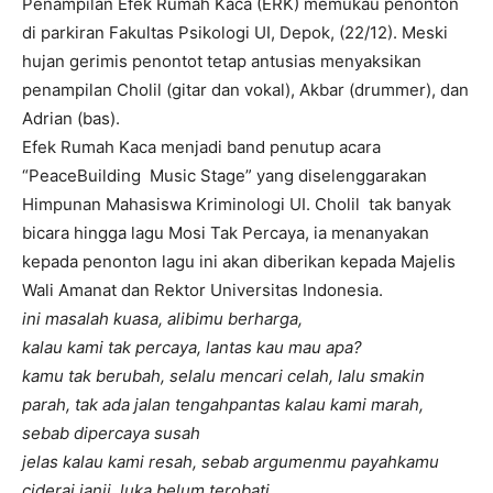
Penampilan Efek Rumah Kaca (ERK) memukau penonton
di parkiran Fakultas Psikologi UI, Depok, (22/12). Meski
hujan gerimis penontot tetap antusias menyaksikan
penampilan Cholil (gitar dan vokal), Akbar (drummer), dan
Adrian (bas).
Efek Rumah Kaca menjadi band penutup acara
“PeaceBuilding Music Stage” yang diselenggarakan
Himpunan Mahasiswa Kriminologi UI. Cholil tak banyak
bicara hingga lagu Mosi Tak Percaya, ia menanyakan
kepada penonton lagu ini akan diberikan kepada Majelis
Wali Amanat dan Rektor Universitas Indonesia.
ini masalah kuasa, alibimu berharga,
kalau kami tak percaya, lantas kau mau apa?
kamu tak berubah, selalu mencari celah, lalu smakin
parah, tak ada jalan tengah
pantas kalau kami marah,
sebab dipercaya susah
jelas kalau kami resah, sebab argumenmu payah
kamu
ciderai janji, luka belum terobati